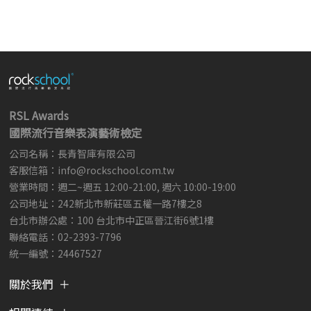
RSL Awards
國際流行音樂表演藝術檢定
公司名稱：長青智庫有限公司
客服信箱：
info@rockschool.com.tw ​
​
營業時間：週二~週五 12:00-21:00, 週六 10:00-19:00
公司地址：242新北市新莊區五權一路7樓之8
台北市辦公處：100 台北市中正區晉江街6號1樓
聯絡電話：02-2393-7796
統一編號：24467527
關於我們