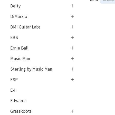
Deity
DiMarzio
DMI Guitar Labs
EBS
Ernie Ball
Music Man
Sterling by Music Man
ESP
E-II
Edwards
GrassRoots