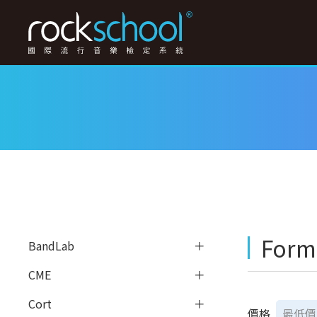
Form
BandLab
CME
Cort
價格