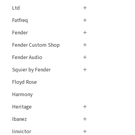
Ltd
Fatfreq
Fender
Fender Custom Shop
Fender Audio
Squier by Fender
Floyd Rose
Harmony
Heritage
Ibanez
Iinvictor