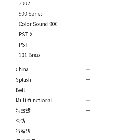
2002
900 Series
Color Sound 900
PST X
PST
101 Brass
China
Splash
Bell
Multifunctional
特效鈸
套鈸
行進鈸