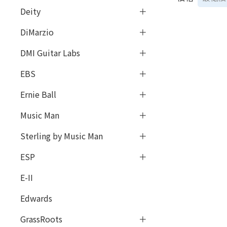
Deity
DiMarzio
DMI Guitar Labs
EBS
Ernie Ball
Music Man
Sterling by Music Man
ESP
E-II
Edwards
GrassRoots