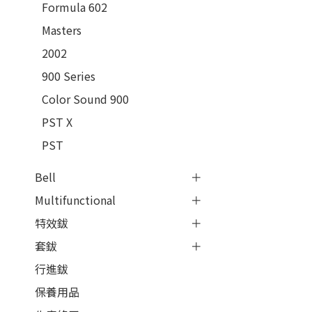
Formula 602
Masters
2002
900 Series
Color Sound 900
PST X
PST
Bell
Multifunctional
特效鈸
套鈸
行進鈸
保養用品