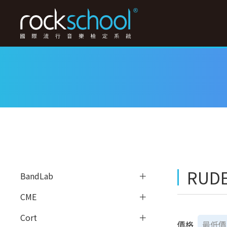
RUD
BandLab
CME
Cort
價格