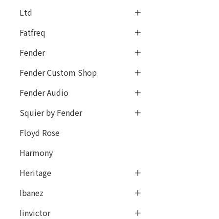
Ltd
Fatfreq
Fender
Fender Custom Shop
Fender Audio
Squier by Fender
Floyd Rose
Harmony
Heritage
Ibanez
Iinvictor