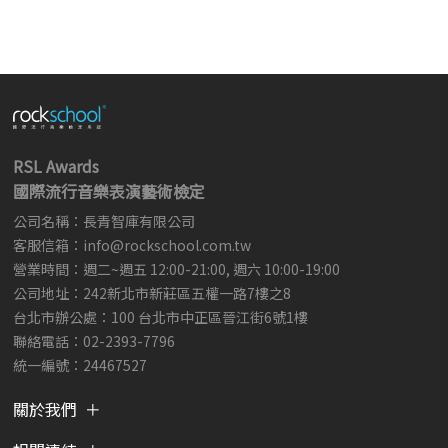
RSL Awards
國際流行音樂表演藝術檢定
公司名稱：長青智庫有限公司
客服信箱：
info@rockschool.com.tw ​
​
營業時間：週二~週五 12:00-21:00, 週六 10:00-19:00
公司地址：242新北市新莊區五權一路7樓之8
台北市辦公處：100 台北市中正區晉江街6號1樓
聯絡電話：02-2393-7796
統一編號：24467527
關於我們