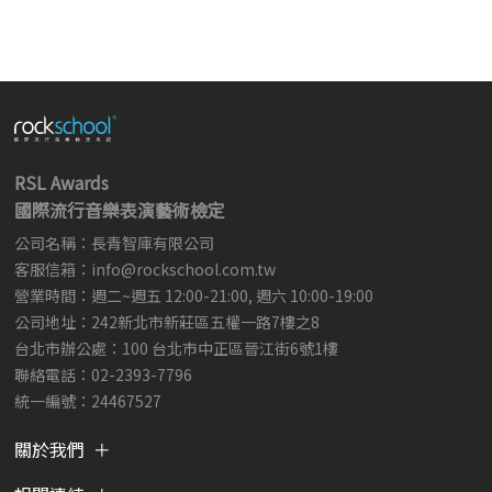
RSL Awards
國際流行音樂表演藝術檢定
公司名稱：長青智庫有限公司
客服信箱：
info@rockschool.com.tw ​
​
營業時間：週二~週五 12:00-21:00, 週六 10:00-19:00
公司地址：242新北市新莊區五權一路7樓之8
台北市辦公處：100 台北市中正區晉江街6號1樓
聯絡電話：02-2393-7796
統一編號：24467527
關於我們