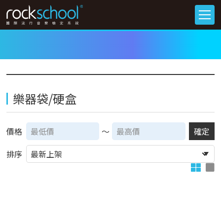
樂器袋/硬盒
價格
～
確定
排序