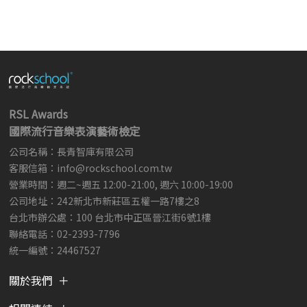
RSL Awards
國際流行音樂表演藝術檢定
公司名稱：長青智庫有限公司
客服信箱：
info@rockschool.com.tw ​
​
營業時間：週二~週五 12:00-21:00, 週六 10:00-19:00
公司地址：242新北市新莊區五權一路7樓之8
台北市辦公處：100 台北市中正區晉江街6號1樓
聯絡電話：02-2393-7796
統一編號：24467527
關於我們