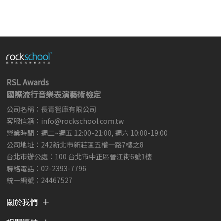
RSL Awards
國際流行音樂表演藝術檢定
公司名稱：長青智庫有限公司
客服信箱：
info@rockschool.com.tw ​
​
營業時間：週二~週五 12:00-21:00, 週六 10:00-19:00
公司地址：242新北市新莊區五權一路7樓之8
台北市辦公處：100 台北市中正區晉江街6號1樓
聯絡電話：02-2393-7796
統一編號：24467527
關於我們