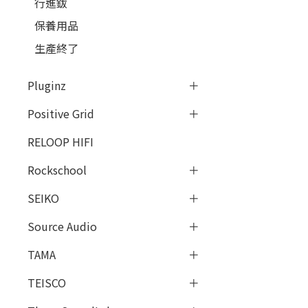
行進鈸
保養用品
生產終了
Pluginz
Positive Grid
RELOOP HIFI
Rockschool
SEIKO
Source Audio
TAMA
TEISCO