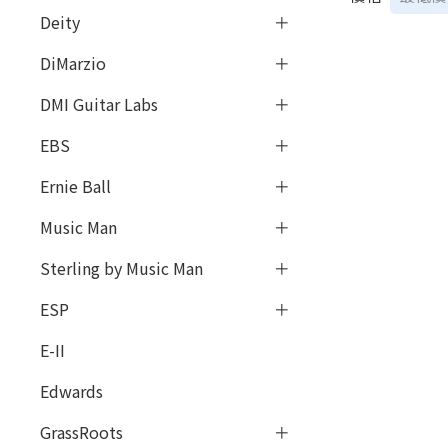
Deity
DiMarzio
DMI Guitar Labs
EBS
Ernie Ball
Music Man
Sterling by Music Man
ESP
E-II
Edwards
GrassRoots