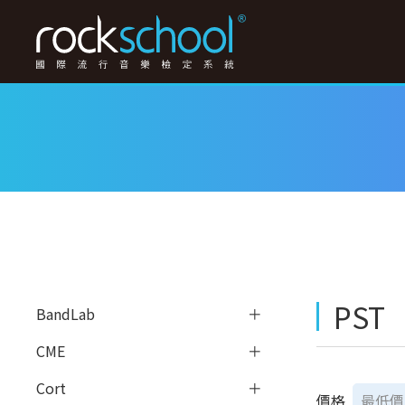
PST
BandLab
CME
Cort
價格