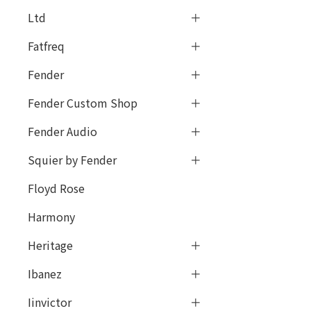
Ltd
Fatfreq
Fender
Fender Custom Shop
Fender Audio
Squier by Fender
Floyd Rose
Harmony
Heritage
Ibanez
Iinvictor