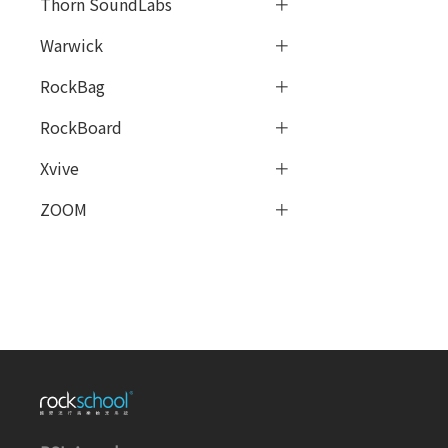
Thorn SoundLabs
Warwick
RockBag
RockBoard
Xvive
ZOOM