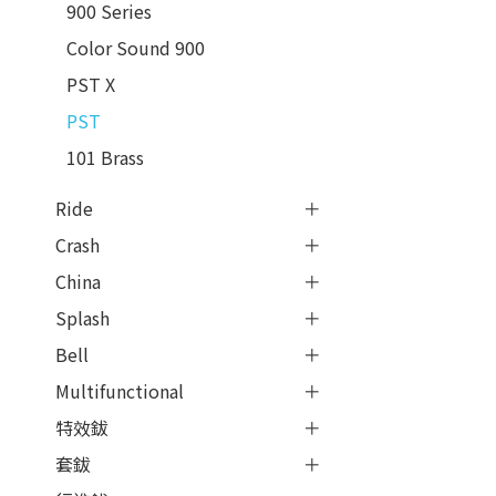
900 Series
Color Sound 900
PST X
PST
101 Brass
Ride
Crash
China
Splash
Bell
Multifunctional
特效鈸
套鈸