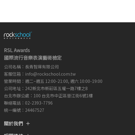
RSL Awards
國際流行音樂表演藝術檢定
公司名稱：長青智庫有限公司
客服信箱：
info@rockschool.com.tw ​
​
營業時間：週二~週五 12:00-21:00, 週六 10:00-19:00
公司地址：242新北市新莊區五權一路7樓之8
台北市辦公處：100 台北市中正區晉江街6號1樓
聯絡電話：02-2393-7796
統一編號：24467527
關於我們