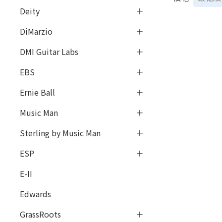
Deity
DiMarzio
DMI Guitar Labs
EBS
Ernie Ball
Music Man
Sterling by Music Man
ESP
E-II
Edwards
GrassRoots