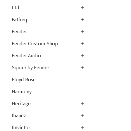
Ltd
Fatfreq
Fender
Fender Custom Shop
Fender Audio
Squier by Fender
Floyd Rose
Harmony
Heritage
Ibanez
Iinvictor