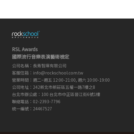
RSL Awards
國際流行音樂表演藝術檢定
公司名稱：長青智庫有限公司
客服信箱：
info@rockschool.com.tw ​
​
營業時間：週二~週五 12:00-21:00, 週六 10:00-19:00
公司地址：242新北市新莊區五權一路7樓之8
台北市辦公處：100 台北市中正區晉江街6號1樓
聯絡電話：02-2393-7796
統一編號：24467527