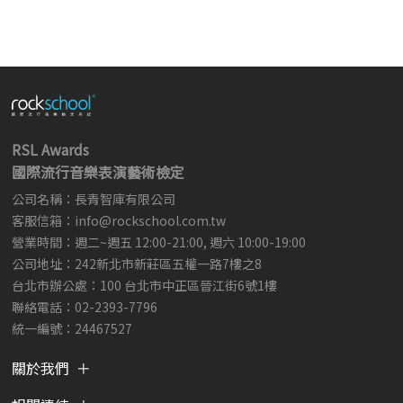
RSL Awards
國際流行音樂表演藝術檢定
公司名稱：長青智庫有限公司
客服信箱：
info@rockschool.com.tw ​
​
營業時間：週二~週五 12:00-21:00, 週六 10:00-19:00
公司地址：242新北市新莊區五權一路7樓之8
台北市辦公處：100 台北市中正區晉江街6號1樓
聯絡電話：02-2393-7796
統一編號：24467527
關於我們