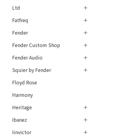
Ltd
Fatfreq
Fender
Fender Custom Shop
Fender Audio
Squier by Fender
Floyd Rose
Harmony
Heritage
Ibanez
Iinvictor