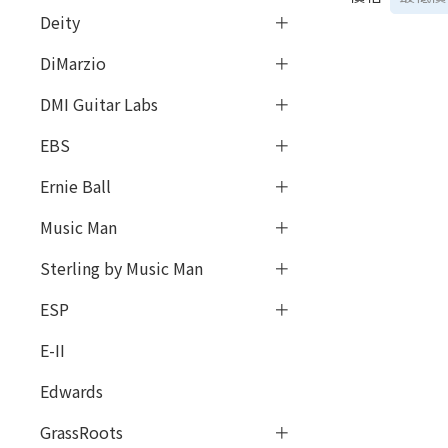
Deity
DiMarzio
DMI Guitar Labs
EBS
Ernie Ball
Music Man
Sterling by Music Man
ESP
E-II
Edwards
GrassRoots