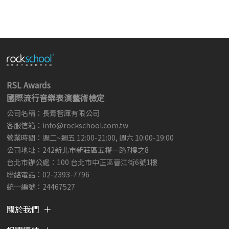
RSL Awards
國際流行音樂表演藝術檢定
公司名稱：長青智庫有限公司
客服信箱：
info@rockschool.com.tw ​
​
營業時間：週二~週五 12:00-21:00, 週六 10:00-19:00
公司地址：242新北市新莊區五權一路7樓之8
台北市辦公處：100 台北市中正區晉江街6號1樓
聯絡電話：02-2393-7796
統一編號：24467527
關於我們