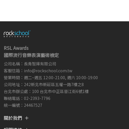
RSL Awards
國際流行音樂表演藝術檢定
公司名稱：長青智庫有限公司
客服信箱：
info@rockschool.com.tw ​
​
營業時間：週二~週五 12:00-21:00, 週六 10:00-19:00
公司地址：242新北市新莊區五權一路7樓之8
台北市辦公處：100 台北市中正區晉江街6號1樓
聯絡電話：02-2393-7796
統一編號：24467527
關於我們