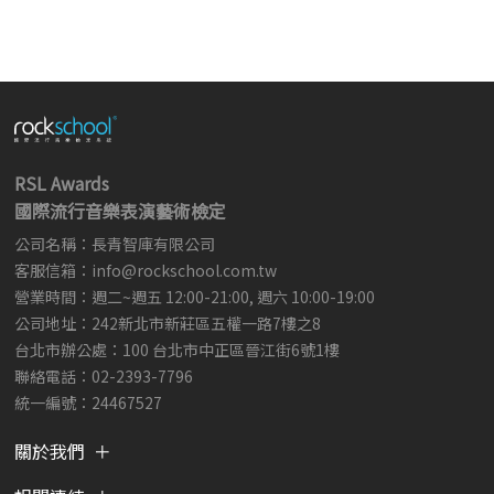
RSL Awards
國際流行音樂表演藝術檢定
公司名稱：長青智庫有限公司
客服信箱：
info@rockschool.com.tw ​
​
營業時間：週二~週五 12:00-21:00, 週六 10:00-19:00
公司地址：242新北市新莊區五權一路7樓之8
台北市辦公處：100 台北市中正區晉江街6號1樓
聯絡電話：02-2393-7796
統一編號：24467527
關於我們