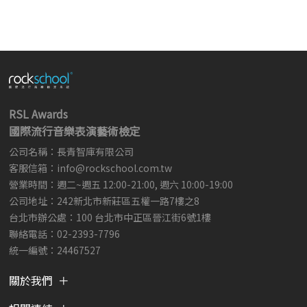
RSL Awards
國際流行音樂表演藝術檢定
公司名稱：長青智庫有限公司
客服信箱：
info@rockschool.com.tw ​
​
營業時間：週二~週五 12:00-21:00, 週六 10:00-19:00
公司地址：242新北市新莊區五權一路7樓之8
台北市辦公處：100 台北市中正區晉江街6號1樓
聯絡電話：02-2393-7796
統一編號：24467527
關於我們