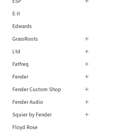
ESP
E-II
Edwards
GrassRoots
Ltd
Fatfreq
Fender
Fender Custom Shop
Fender Audio
Squier by Fender
Floyd Rose