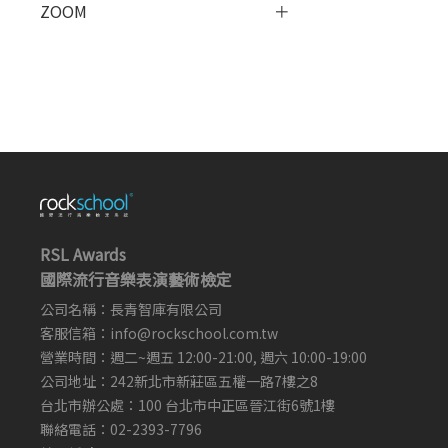
ZOOM
RSL Awards
國際流行音樂表演藝術檢定
公司名稱：長青智庫有限公司
客服信箱：
info@rockschool.com.tw ​
​
營業時間：週二~週五 12:00-21:00, 週六 10:00-19:00
公司地址：242新北市新莊區五權一路7樓之8
台北市辦公處：100 台北市中正區晉江街6號1樓
聯絡電話：02-2393-7796