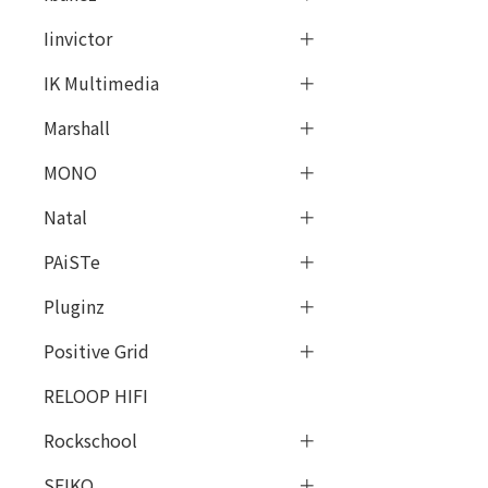
Iinvictor
IK Multimedia
Marshall
MONO
Natal
PAiSTe
Pluginz
Positive Grid
RELOOP HIFI
Rockschool
SEIKO