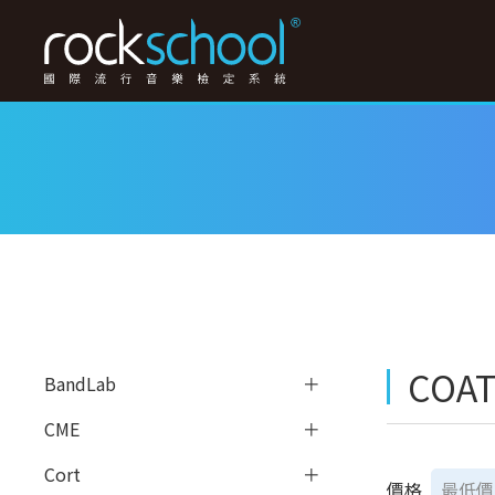
COA
BandLab
CME
Cort
價格