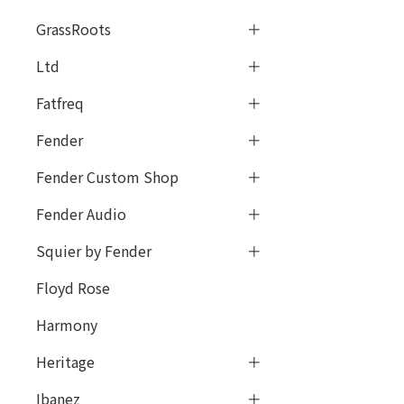
GrassRoots
Ltd
Fatfreq
Fender
Fender Custom Shop
Fender Audio
Squier by Fender
Floyd Rose
Harmony
Heritage
Ibanez