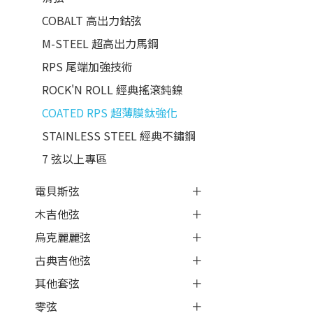
COBALT 高出力鈷弦
M-STEEL 超高出力馬鋼
RPS 尾端加強技術
ROCK'N ROLL 經典搖滾鈍鎳
COATED RPS 超薄膜鈦強化
STAINLESS STEEL 經典不鏽鋼
7 弦以上專區
電貝斯弦
木吉他弦
烏克麗麗弦
古典吉他弦
其他套弦
零弦