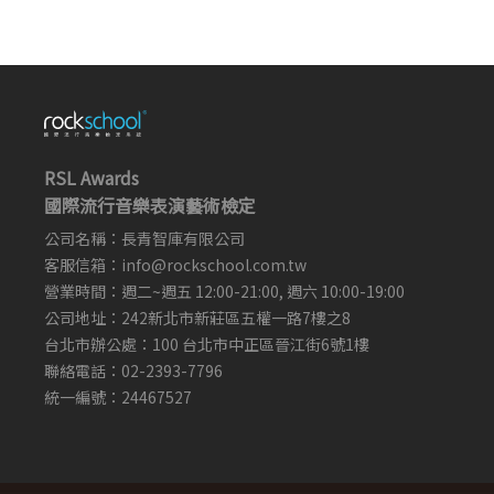
RSL Awards
國際流行音樂表演藝術檢定
公司名稱：長青智庫有限公司
客服信箱：
info@rockschool.com.tw ​
​
營業時間：週二~週五 12:00-21:00, 週六 10:00-19:00
公司地址：242新北市新莊區五權一路7樓之8
台北市辦公處：100 台北市中正區晉江街6號1樓
聯絡電話：02-2393-7796
統一編號：24467527