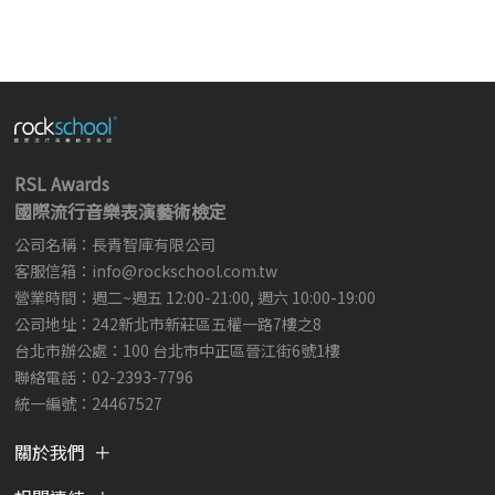
RSL Awards
國際流行音樂表演藝術檢定
公司名稱：長青智庫有限公司
客服信箱：
info@rockschool.com.tw ​
​
營業時間：週二~週五 12:00-21:00, 週六 10:00-19:00
公司地址：242新北市新莊區五權一路7樓之8
台北市辦公處：100 台北市中正區晉江街6號1樓
聯絡電話：02-2393-7796
統一編號：24467527
關於我們