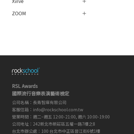
Xvive
ZOOM
RSL Awards
國際流行音樂表演藝術檢定
公司名稱：長青智庫有限公司
客服信箱：
info@rockschool.com.tw ​
​
營業時間：週二~週五 12:00-21:00, 週六 10:00-19:00
公司地址：242新北市新莊區五權一路7樓之8
台北市辦公處：100 台北市中正區晉江街6號1樓