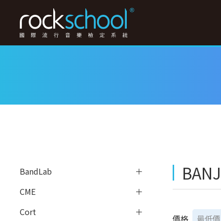
BAN
BandLab
CME
Cort
價格