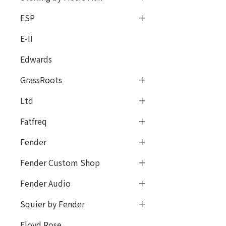
ESP
E-II
Edwards
GrassRoots
Ltd
Fatfreq
Fender
Fender Custom Shop
Fender Audio
Squier by Fender
Floyd Rose