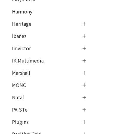
Harmony
Heritage
Ibanez
Iinvictor
IK Multimedia
Marshall
MONO
Natal
PAiSTe
Pluginz