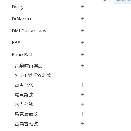
Deity
DiMarzio
DMI Guitar Labs
EBS
Ernie Ball
音樂時尚選品
Artist 樂手簽名款
電吉他弦
電貝斯弦
木吉他弦
烏克麗麗弦
古典吉他弦