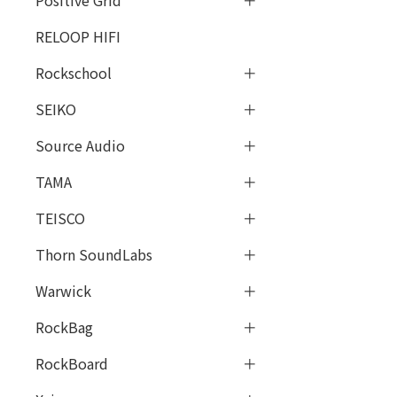
Positive Grid
RELOOP HIFI
Rockschool
SEIKO
Source Audio
TAMA
TEISCO
Thorn SoundLabs
Warwick
RockBag
RockBoard