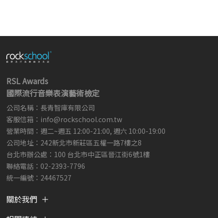
RSL Awards
國際流行音樂表演藝術檢定
公司名稱：長青智庫有限公司
客服信箱：
info@rockschool.com.tw ​
​
營業時間：週二~週五 12:00-21:00, 週六 10:00-19:00
公司地址：242新北市新莊區五權一路7樓之8
台北市辦公處：100 台北市中正區晉江街6號1樓
聯絡電話：02-2393-7796
統一編號：24467527
關於我們