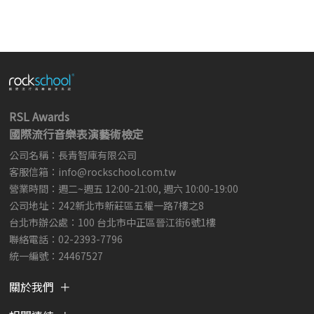
RSL Awards
國際流行音樂表演藝術檢定
公司名稱：長青智庫有限公司
客服信箱：
info@rockschool.com.tw ​
​
營業時間：週二~週五 12:00-21:00, 週六 10:00-19:00
公司地址：242新北市新莊區五權一路7樓之8
台北市辦公處：100 台北市中正區晉江街6號1樓
聯絡電話：02-2393-7796
統一編號：24467527
關於我們