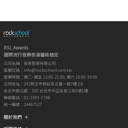
RSL Awards
國際流行音樂表演藝術檢定
公司名稱：長青智庫有限公司
客服信箱：
info@rockschool.com.tw ​
​
營業時間：週二~週五 12:00-21:00, 週六 10:00-19:00
公司地址：242新北市新莊區五權一路7樓之8
台北市辦公處：100 台北市中正區晉江街6號1樓
聯絡電話：02-2393-7796
統一編號：24467527
關於我們