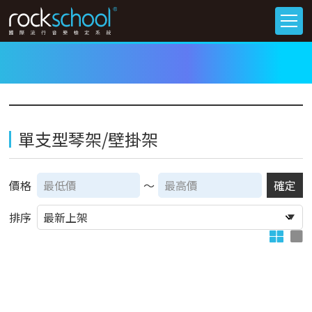
單支型琴架/壁掛架
價格
～
確定
排序