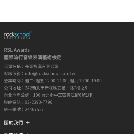
RSL Awards
國際流行音樂表演藝術檢定
公司名稱：長青智庫有限公司
客服信箱：
info@rockschool.com.tw ​
​
營業時間：週二~週五 12:00-21:00, 週六 10:00-19:00
公司地址：242新北市新莊區五權一路7樓之8
台北市辦公處：100 台北市中正區晉江街6號1樓
聯絡電話：02-2393-7796
統一編號：24467527
關於我們