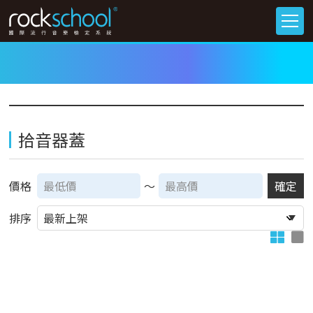
拾音器蓋
價格
～
確定
排序