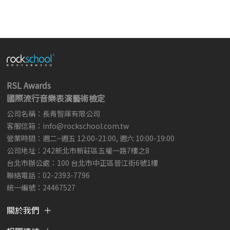
RSL Awards
國際流行音樂表演藝術檢定
公司名稱：長青智庫有限公司
客服信箱：
info@rockschool.com.tw ​
​
營業時間：週二~週五 12:00-21:00, 週六 10:00-19:00
公司地址：242新北市新莊區五權一路7樓之8
台北市辦公處：100 台北市中正區晉江街6號1樓
聯絡電話：02-2393-7796
統一編號：24467527
關於我們