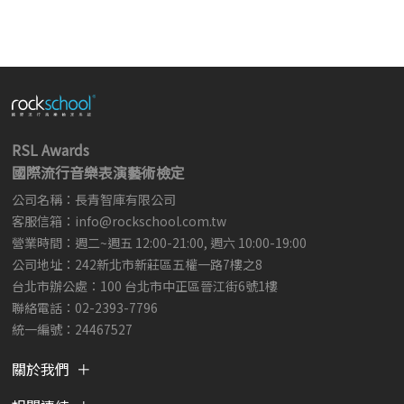
RSL Awards
國際流行音樂表演藝術檢定
公司名稱：長青智庫有限公司
客服信箱：
info@rockschool.com.tw ​
​
營業時間：週二~週五 12:00-21:00, 週六 10:00-19:00
公司地址：242新北市新莊區五權一路7樓之8
台北市辦公處：100 台北市中正區晉江街6號1樓
聯絡電話：02-2393-7796
統一編號：24467527
關於我們