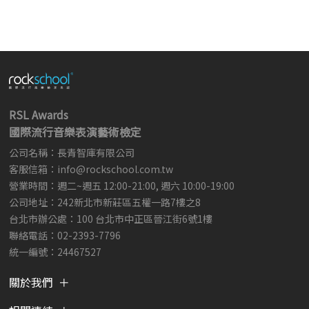
RSL Awards
國際流行音樂表演藝術檢定
公司名稱：長青智庫有限公司
客服信箱：
info@rockschool.com.tw ​
​
營業時間：週二~週五 12:00-21:00, 週六 10:00-19:00
公司地址：242新北市新莊區五權一路7樓之8
台北市辦公處：100 台北市中正區晉江街6號1樓
聯絡電話：02-2393-7796
統一編號：24467527
關於我們