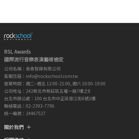
RSL Awards
國際流行音樂表演藝術檢定
公司名稱：長青智庫有限公司
客服信箱：
info@rockschool.com.tw ​
​
營業時間：週二~週五 12:00-21:00, 週六 10:00-19:00
公司地址：242新北市新莊區五權一路7樓之8
台北市辦公處：100 台北市中正區晉江街6號1樓
聯絡電話：02-2393-7796
統一編號：24467527
關於我們