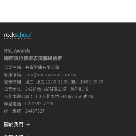
RSL Awards
國際流行音樂表演藝術檢定
公司名稱：長青智庫有限公司
客服信箱：
info@rockschool.com.tw ​
​
營業時間：週二~週五 12:00-21:00, 週六 10:00-19:00
公司地址：242新北市新莊區五權一路7樓之8
台北市辦公處：100 台北市中正區晉江街6號1樓
聯絡電話：02-2393-7796
統一編號：24467527
關於我們