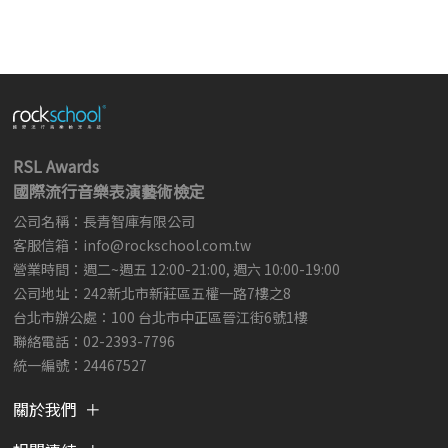
RSL Awards
國際流行音樂表演藝術檢定
公司名稱：長青智庫有限公司
客服信箱：
info@rockschool.com.tw ​
​
營業時間：週二~週五 12:00-21:00, 週六 10:00-19:00
公司地址：242新北市新莊區五權一路7樓之8
台北市辦公處：100 台北市中正區晉江街6號1樓
聯絡電話：02-2393-7796
統一編號：24467527
關於我們