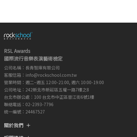
RSL Awards
國際流行音樂表演藝術檢定
公司名稱：長青智庫有限公司
客服信箱：
info@rockschool.com.tw ​
​
營業時間：週二~週五 12:00-21:00, 週六 10:00-19:00
公司地址：242新北市新莊區五權一路7樓之8
台北市辦公處：100 台北市中正區晉江街6號1樓
聯絡電話：02-2393-7796
統一編號：24467527
關於我們