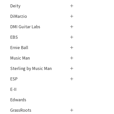
Deity
DiMarzio
DMI Guitar Labs
EBS
Ernie Ball
Music Man
Sterling by Music Man
ESP
E-II
Edwards
GrassRoots