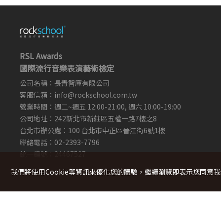
RSL Awards
國際流行音樂表演藝術檢定
公司名稱：長青智庫有限公司
客服信箱：
info@rockschool.com.tw ​
​
營業時間：週二~週五 12:00-21:00, 週六 10:00-19:00
公司地址：242新北市新莊區五權一路7樓之8
台北市辦公處：100 台北市中正區晉江街6號1樓
聯絡電話：02-2393-7796
統一編號：24467527
我們將使用cookie等資訊來優化您的體驗，繼續瀏覽即表示您同意
Copyright © 2022 Rockschool ，著作權所有