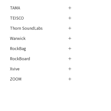
TAMA
TEISCO
Thorn SoundLabs
Warwick
RockBag
RockBoard
Xvive
ZOOM