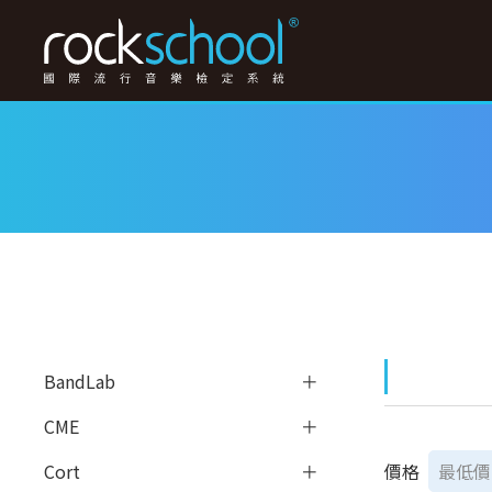
BandLab
CME
價格
Cort