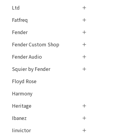
Ltd
Fatfreq
Fender
Fender Custom Shop
Fender Audio
Squier by Fender
Floyd Rose
Harmony
Heritage
Ibanez
Iinvictor