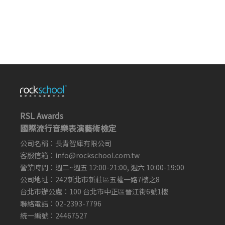
RSL Awards
國際流行音樂表演藝術檢定
公司名稱：長青智庫有限公司
客服信箱：
info@rockschool.com.tw ​
​
營業時間：週二~週五 12:00-21:00, 週六 10:00-19:00
公司地址：242新北市新莊區五權一路7樓之8
台北市辦公處：100 台北市中正區晉江街6號1樓
聯絡電話：02-2393-7796
統一編號：24467527