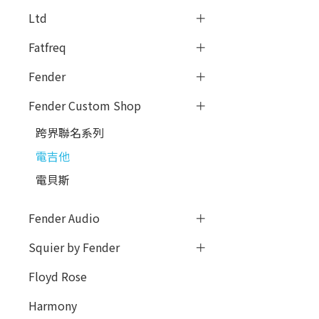
Ltd
Fatfreq
Fender
Fender Custom Shop
跨界聯名系列
電吉他
電貝斯
Fender Audio
Squier by Fender
Floyd Rose
Harmony