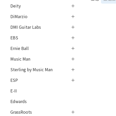
Deity
DiMarzio
DMI Guitar Labs
EBS
Ernie Ball
Music Man
Sterling by Music Man
ESP
E-II
Edwards
GrassRoots