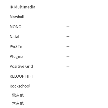
IK Multimedia
Marshall
MONO
Natal
PAiSTe
Pluginz
Positive Grid
RELOOP HIFI
Rockschool
電吉他
木吉他