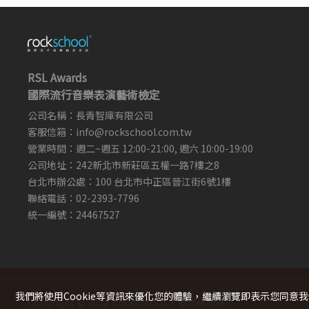
RSL Awards
國際流行音樂表演藝術檢定
公司名稱：長青智庫有限公司
客服信箱：
info@rockschool.com.tw ​
​
營業時間：週二~週五 12:00-21:00, 週六 10:00-19:00
公司地址：242新北市新莊區五權一路7樓之8
台北市辦公處：100 台北市中正區晉江街6號1樓
聯絡電話：02-2393-7796
統一編號：24467527
我們將使用cookie等資訊來優化您的體驗，繼續瀏覽即表示您同意
Copyright © 2022 Rockschool ，著作權所有