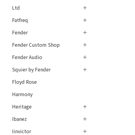
Ltd
Fatfreq
Fender
Fender Custom Shop
Fender Audio
Squier by Fender
Floyd Rose
Harmony
Heritage
Ibanez
Iinvictor