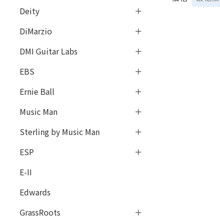
Deity
DiMarzio
DMI Guitar Labs
EBS
Ernie Ball
Music Man
Sterling by Music Man
ESP
E-II
Edwards
GrassRoots