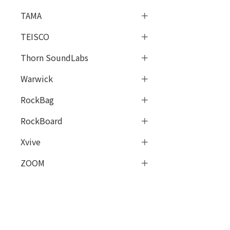
TAMA
TEISCO
Thorn SoundLabs
Warwick
RockBag
RockBoard
Xvive
ZOOM