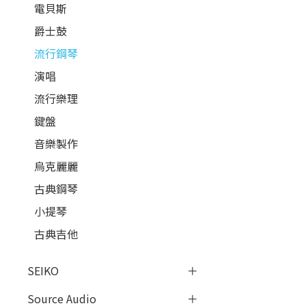
電貝斯
爵士鼓
流行鋼琴
演唱
流行樂理
鍵盤
音樂製作
烏克麗麗
古典鋼琴
小提琴
古典吉他
SEIKO
Source Audio