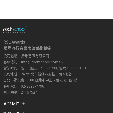
RSL Awards
國際流行音樂表演藝術檢定
公司名稱：長青智庫有限公司
客服信箱：
info@rockschool.com.tw ​
​
營業時間：週二~週五 12:00-21:00, 週六 10:00-19:00
公司地址：242新北市新莊區五權一路7樓之8
台北市辦公處：100 台北市中正區晉江街6號1樓
聯絡電話：02-2393-7796
統一編號：24467527
關於我們