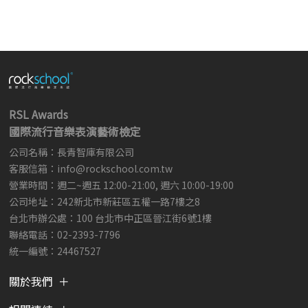
RSL Awards
國際流行音樂表演藝術檢定
公司名稱：長青智庫有限公司
客服信箱：
info@rockschool.com.tw ​
​
營業時間：週二~週五 12:00-21:00, 週六 10:00-19:00
公司地址：242新北市新莊區五權一路7樓之8
台北市辦公處：100 台北市中正區晉江街6號1樓
聯絡電話：02-2393-7796
統一編號：24467527
關於我們