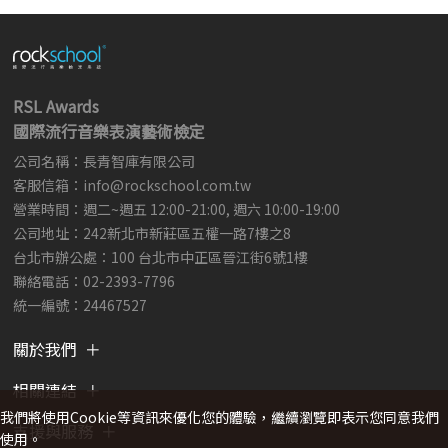
RSL Awards
國際流行音樂表演藝術檢定
公司名稱：長青智庫有限公司
客服信箱：
info@rockschool.com.tw ​
​
營業時間：週二~週五 12:00-21:00, 週六 10:00-19:00
公司地址：242新北市新莊區五權一路7樓之8
台北市辦公處：100 台北市中正區晉江街6號1樓
聯絡電話：02-2393-7796
統一編號：24467527
關於我們
相關連結
我們將使用cookie等資訊來優化您的體驗，繼續瀏覽即表示您同意我們
支援與服務
使用。